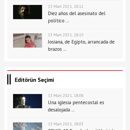
13 Mart 2021, 18:12
Diez años del asesinato del
político ...
13 Mart 2021, 18:15
Josiana, de Egipto, arrancada de
brazos ...
Editörün Seçimi
13 Mart 2021, 18:08
Una iglesia pentecostal es
desalojada ...
13 Mart 2021, 18:03