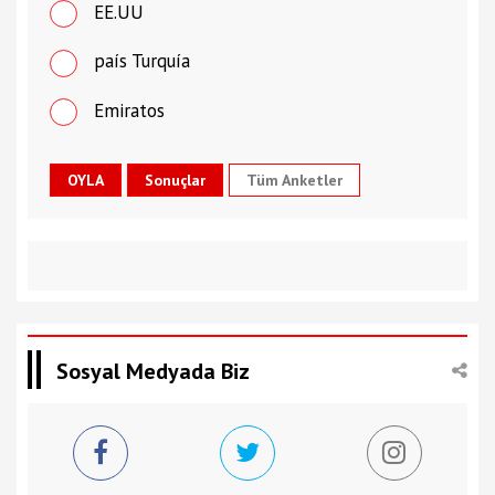
EE.UU
país Turquía
Emiratos
Tüm Anketler
Sosyal Medyada Biz