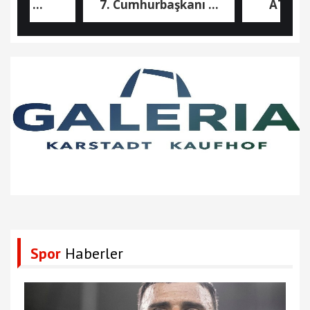
n ...
7. Cumhurbaşkanı ...
ATİK 22 Afr
Spor
Haberler