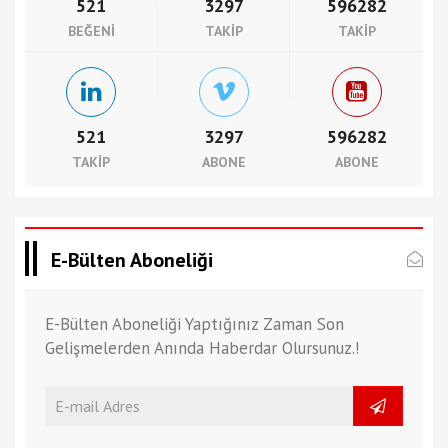
521
3297
596282
BEĞENI
TAKIP
TAKIP
521
3297
596282
TAKIP
ABONE
ABONE
E-Bülten Aboneliği
E-Bülten Aboneliği Yaptığınız Zaman Son
Gelişmelerden Anında Haberdar Olursunuz.!