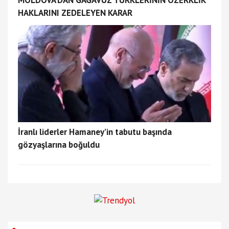
MOLDOVA’DAN GAGAVUZ TÜRKLERİNİN ÖZERKLİK
HAKLARINI ZEDELEYEN KARAR
İranlı liderler Hamaney’in tabutu başında
gözyaşlarına boğuldu