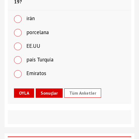
19?
irán
porcelana
EE.UU
país Turquía
Emiratos
Tüm Anketler