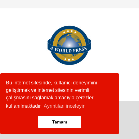
Bu internet sitesinde, kullanıcı deneyimini
geliştirmek ve internet sitesinin verimli
çalışmasını sağlamak amacıyla çerezler
kullanılmaktadır.
Ayrıntıları inceleyin
Copyright © 2020
Tamam
Anasayfa
RSS
İletişim