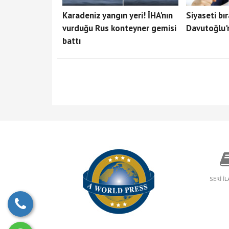
Karadeniz yangın yeri! İHA'nın
Siyaseti bı
vurduğu Rus konteyner gemisi
Davutoğlu'
battı
SERİ İ