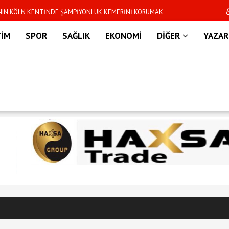
’NIN KÖLN KENTİNDE ŞAMPİYONLUK KEMERİNİ KORUMAK
Dünya Kupası sonras
R
TİM
SPOR
SAĞLIK
EKONOMİ
DİĞER
YAZAR