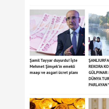
Şamil Tayyar duyurdu! İşte
ŞANLIURFA
Mehmet Şimşek’in emekli
REKORA KO
maaşı ve asgari ücret planı
GÜLPINAR:
DÜNYA TUR
PARLAYAN Y