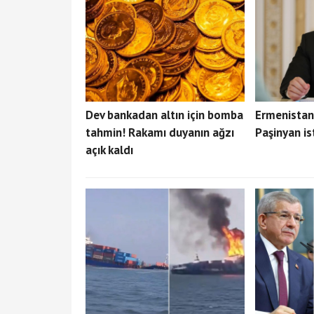
Dev bankadan altın için bomba
Ermenistan
tahmin! Rakamı duyanın ağzı
Paşinyan ist
açık kaldı