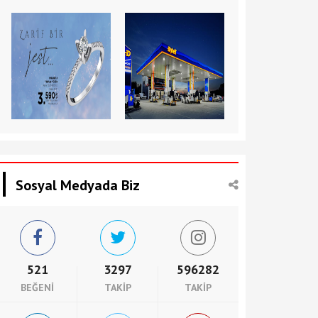
Sosyal Medyada Biz
521
3297
596282
BEĞENI
TAKIP
TAKIP