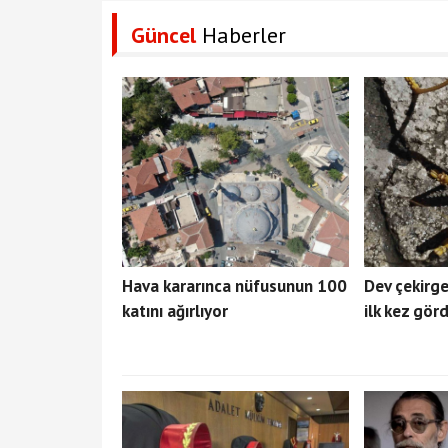
Güncel
Haberler
Hava kararınca nüfusunun 100
Dev çekirge 
katını ağırlıyor
ilk kez gör