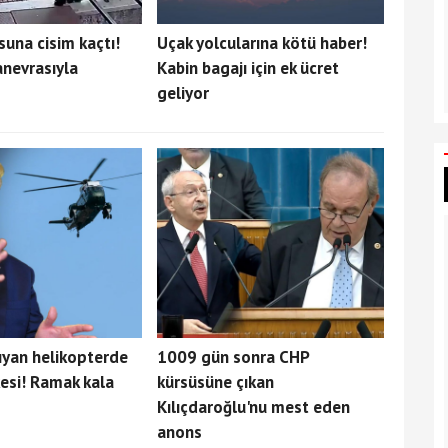
una cisim kaçtı!
Uçak yolcularına kötü haber!
nevrasıyla
Kabin bagajı için ek ücret
geliyor
ıyan helikopterde
1009 gün sonra CHP
esi! Ramak kala
kürsüsüne çıkan
Kılıçdaroğlu'nu mest eden
anons