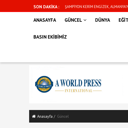
SON DAKİKA :
n yeni dönem başlıyor
ŞAMPİYON KERİM ENGİZEK, ALMANYA
İÇİN CUMARTESİ GÜNÜ KAFESE ÇIKIYO
ANASAYFA
GÜNCEL
DÜNYA
EĞİ
BASIN EKİBİMİZ
Anasayfa
Güncel