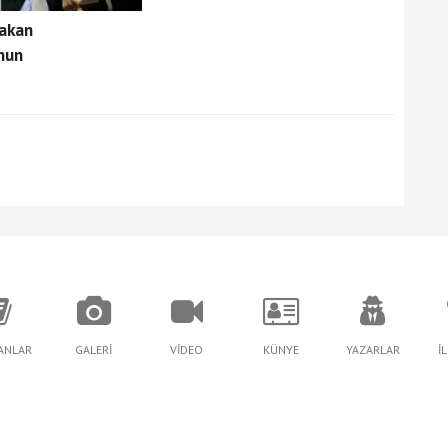
rakan
nun
LANLAR
GALERİ
VİDEO
KÜNYE
YAZARLAR
İ