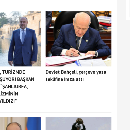
, TURİZMDE
Devlet Bahçeli, çerçeve yasa
ŞUYOR! BAŞKAN
teklifine imza attı
 “ŞANLIURFA,
İZMİNİN
ILDIZI”