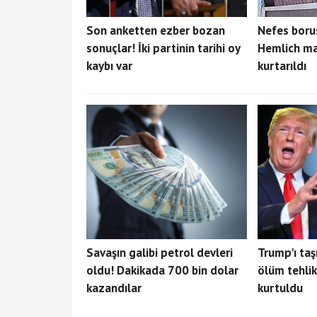
Son anketten ezber bozan
Nefes borus
sonuçlar! İki partinin tarihi oy
Hemlich ma
kaybı var
kurtarıldı
Savaşın galibi petrol devleri
Trump'ı taş
oldu! Dakikada 700 bin dolar
ölüm tehlik
kazandılar
kurtuldu