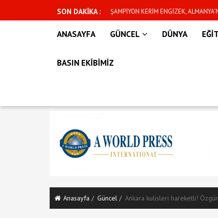
SON DAKİKA :
n yeni dönem başlıyor
ŞAMPİYON KERİM ENGİZEK, ALMANYA
İÇİN CUMARTESİ GÜNÜ KAFESE ÇIKIYO
ANASAYFA
GÜNCEL
DÜNYA
EĞİ
BASIN EKİBİMİZ
Anasayfa
Güncel
Ankara kulisleri hareketli! Özgür