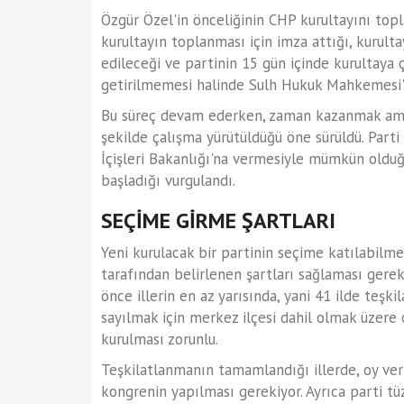
Özgür Özel'in önceliğinin CHP kurultayını top
kurultayın toplanması için imza attığı, kurult
edileceği ve partinin 15 gün içinde kurultaya ç
getirilmemesi halinde Sulh Hukuk Mahkemesi'ne
Bu süreç devam ederken, zaman kazanmak amacıy
şekilde çalışma yürütüldüğü öne sürüldü. Parti 
İçişleri Bakanlığı'na vermesiyle mümkün olduğu
başladığı vurgulandı.
SEÇİME GİRME ŞARTLARI
Yeni kurulacak bir partinin seçime katılabilme
tarafından belirlenen şartları sağlaması gere
önce illerin en az yarısında, yani 41 ilde teşki
sayılmak için merkez ilçesi dahil olmak üzere o 
kurulması zorunlu.
Teşkilatlanmanın tamamlandığı illerde, oy ve
kongrenin yapılması gerekiyor. Ayrıca parti tüz