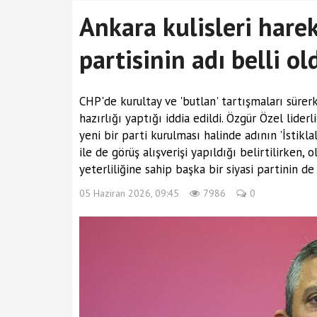
Ankara kulisleri harek
partisinin adı belli ol
CHP'de kurultay ve 'butlan' tartışmaları sürerk
hazırlığı yaptığı iddia edildi. Özgür Özel lider
yeni bir parti kurulması halinde adının 'İstik
ile de görüş alışverişi yapıldığı belirtilirken,
yeterliliğine sahip başka bir siyasi partinin d
05 Haziran 2026, 09:45
7986
0