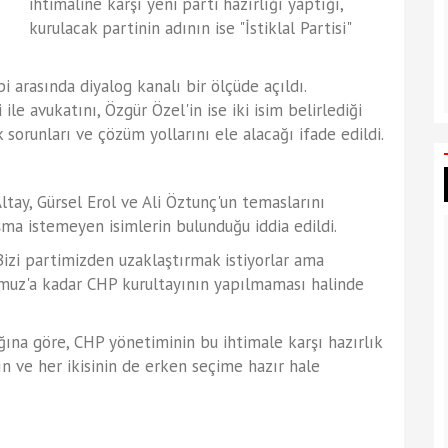
ihtimaline karşı yeni parti hazırlığı yaptığı,
kurulacak partinin adının ise "İstiklal Partisi"
i arasında diyalog kanalı bir ölçüde açıldı.
le avukatını, Özgür Özel'in ise iki isim belirlediği
k sorunları ve çözüm yollarını ele alacağı ifade edildi.
ltay, Gürsel Erol ve Ali Öztunç'un temaslarını
aşma istemeyen isimlerin bulunduğu iddia edildi.
izi partimizden uzaklaştırmak istiyorlar ama
mmuz'a kadar CHP kurultayının yapılmaması halinde
ğına göre, CHP yönetiminin bu ihtimale karşı hazırlık
nın ve her ikisinin de erken seçime hazır hale