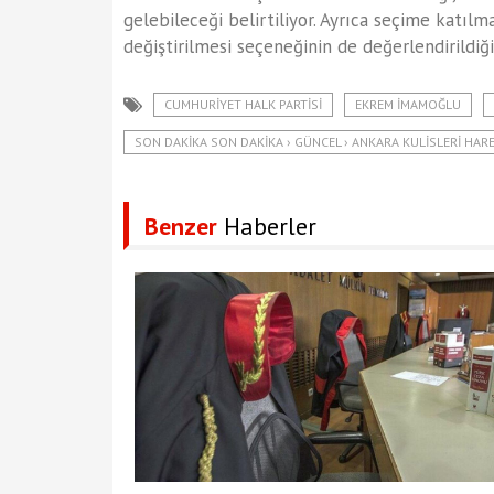
gelebileceği belirtiliyor. Ayrıca seçime katılm
değiştirilmesi seçeneğinin de değerlendirildiği 
CUMHURIYET HALK PARTISI
EKREM İMAMOĞLU
SON DAKIKA SON DAKIKA › GÜNCEL › ANKARA KULISLERI HAREK
Benzer
Haberler