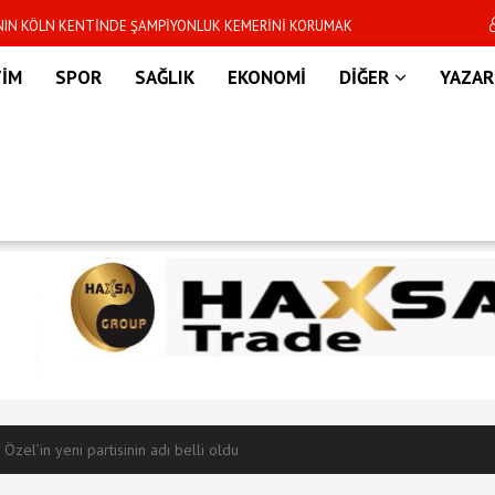
’NIN KÖLN KENTİNDE ŞAMPİYONLUK KEMERİNİ KORUMAK
Dünya Kupası sonras
R
TİM
SPOR
SAĞLIK
EKONOMİ
DİĞER
YAZAR
 Özel’in yeni partisinin adı belli oldu