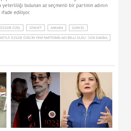
a yeterliliği bulunan az seçmenli bir partinin adının
ifade ediliyor.
ÖZGÜR ÖZEL
SIYASET
ANKARA
GÜNCEL
ETLI! ÖZGÜR ÖZEL’IN YENI PARTISININ ADI BELLI OLDU - SON DAKIKA