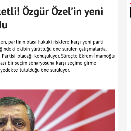
etli! Özgür Özel’in yeni
du
en, partinin olası hukuki risklere karşı yeni parti
liğindeki ekibin yürüttüğü öne sürülen çalışmalarda,
lal Partisi' olacağı konuşuluyor. Süreçte Ekrem İmamoğlu
 olası bir seçim senaryosuna karşı seçime girme
e yedekte tutulduğu öne sürülüyor.