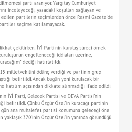
dilmemesi şartı aranıyor. Yargıtay Cumhuriyet
rını inceleyeceği, yasadaki koşulları sağlayan ve
t edilen partilerin seçimlerden önce Resmi Gazete'de
 partiler seçime katılamayacak.
ikkat çekilirken, İYİ Parti'nin kuruluş süreci örnek
uruluşunun engelleneceği iddiaları üzerine,
uracağım" dediği hatırlatıldı.
 15 milletvekilini ödünç verdiği ve partinin grup
tığı belirtildi. Ancak bugün yeni kurulacak bir
 katılım açısından dikkate alınmadığı ifade edildi.
in İYİ Parti, Gelecek Partisi ve DEVA Partisi'nin
ği belirtildi. Çünkü Özgür Özel'in kuracağı partinin
ğu gün ana muhalefet partisi konumuna geleceği öne
an yaklaşık 370'inin Özgür Özel'in yanında göründüğü