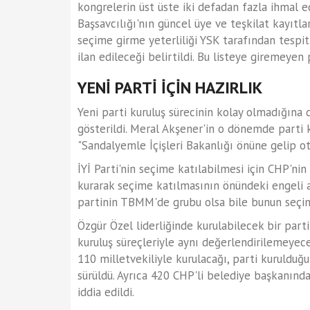
kongrelerin üst üste iki defadan fazla ihmal e
Başsavcılığı'nın güncel üye ve teşkilat kayıtla
seçime girme yeterliliği YSK tarafından tespi
ilan edileceği belirtildi. Bu listeye giremeyen
YENİ PARTİ İÇİN HAZIRLIK
Yeni parti kuruluş sürecinin kolay olmadığına d
gösterildi. Meral Akşener'in o dönemde parti k
"Sandalyemle İçişleri Bakanlığı önüne gelip ot
İYİ Parti'nin seçime katılabilmesi için CHP'nin
kurarak seçime katılmasının önündeki engeli aş
partinin TBMM'de grubu olsa bile bunun seçime
Özgür Özel liderliğinde kurulabilecek bir partin
kuruluş süreçleriyle aynı değerlendirilemeyece
110 milletvekiliyle kurulacağı, parti kuruldu
sürüldü. Ayrıca 420 CHP'li belediye başkanınd
iddia edildi.