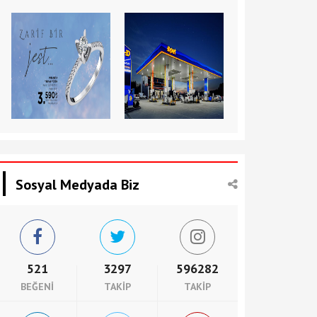
Sosyal Medyada Biz
521
3297
596282
BEĞENI
TAKIP
TAKIP