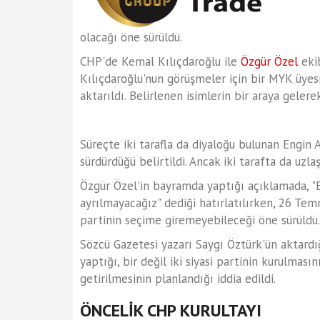
olacağı öne sürüldü.
CHP'de Kemal Kılıçdaroğlu ile
Özgür Özel
ekib
Kılıçdaroğlu'nun görüşmeler için bir MYK üyesi i
aktarıldı. Belirlenen isimlerin bir araya gelere
Süreçte iki tarafla da diyaloğu bulunan Engin A
sürdürdüğü belirtildi. Ancak iki tarafta da uzl
Özgür Özel'in bayramda yaptığı açıklamada, "B
ayrılmayacağız" dediği hatırlatılırken, 26 Te
partinin seçime giremeyebileceği öne sürüldü.
Sözcü Gazetesi yazarı Saygı Öztürk'ün aktardı
yaptığı, bir değil iki siyasi partinin kurulması
getirilmesinin planlandığı iddia edildi.
ÖNCELİK CHP KURULTAYI