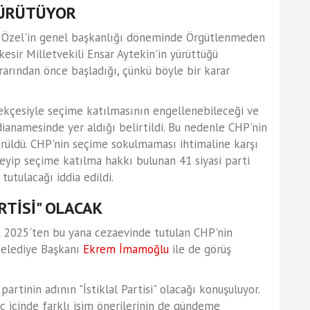
YÜRÜTÜYOR
ür Özel'in genel başkanlığı döneminde Örgütlenmeden
esir Milletvekili Ensar Aytekin'in yürüttüğü
ararından önce başladığı, çünkü böyle bir karar
rekçesiyle seçime katılmasının engellenebileceği ve
dianamesinde yer aldığı belirtildi. Bu nedenle CHP'nin
 sürüldü. CHP'nin seçime sokulmaması ihtimaline karşı
meyip seçime katılma hakkı bulunan 41 siyasi parti
utulacağı iddia edildi.
ARTİSİ" OLACAK
t 2025'ten bu yana cezaevinde tutulan CHP'nin
Belediye Başkanı
Ekrem İmamoğlu
ile de görüş
partinin adının "İstiklal Partisi" olacağı konuşuluyor.
eç içinde farklı isim önerilerinin de gündeme