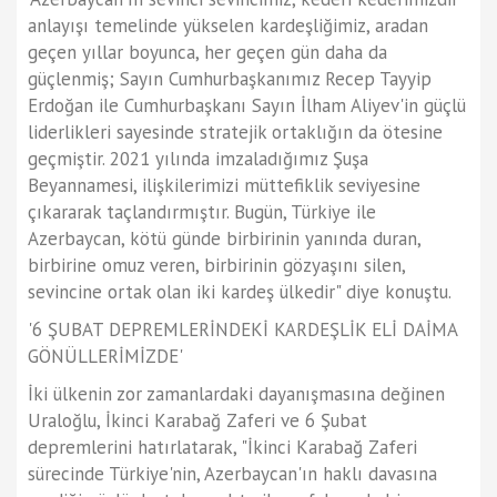
anlayışı temelinde yükselen kardeşliğimiz, aradan
geçen yıllar boyunca, her geçen gün daha da
güçlenmiş; Sayın Cumhurbaşkanımız Recep Tayyip
Erdoğan ile Cumhurbaşkanı Sayın İlham Aliyev'in güçlü
liderlikleri sayesinde stratejik ortaklığın da ötesine
geçmiştir. 2021 yılında imzaladığımız Şuşa
Beyannamesi, ilişkilerimizi müttefiklik seviyesine
çıkararak taçlandırmıştır. Bugün, Türkiye ile
Azerbaycan, kötü günde birbirinin yanında duran,
birbirine omuz veren, birbirinin gözyaşını silen,
sevincine ortak olan iki kardeş ülkedir" diye konuştu.
'6 ŞUBAT DEPREMLERİNDEKİ KARDEŞLİK ELİ DAİMA
GÖNÜLLERİMİZDE'
İki ülkenin zor zamanlardaki dayanışmasına değinen
Uraloğlu, İkinci Karabağ Zaferi ve 6 Şubat
depremlerini hatırlatarak, "İkinci Karabağ Zaferi
sürecinde Türkiye'nin, Azerbaycan'ın haklı davasına