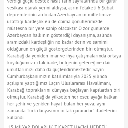
verdiği güçlü destek nasıl tarih sayfalarında bir gurur
vesikası olarak yerini aldıysa, asrın felaketi 6 Şubat
depremlerinin ardından Azerbaycan'ın milletimize
uzattığı kardeşlik eli de daima gönüllerimizde
müstesna bir yere sahip olacaktır. O zor günlerde
Azerbaycan halkının gösterdiği dayanışma, aslında
aramızdaki kardeşliğin ne kadar derin ve samimi
olduğunun en güçlü göstergelerinden biri olmuştur.
Karabağ'da yeniden imar ve ihya çalışmalarında ortaya
koyduğumuz ortak irade, bölgenin geleceğine dair
umutlarımızı daha da güçlendirmektedir. Sayın
Cumhurbaşkanımızın katılımlarıyla 2025 yılında
açılışını yaptığımız Laçın Uluslararası Havalimanı,
Karabağ topraklarını dünyaya bağlayan kapılardan biri
olmuştur. Karabağ'da yükselen her eser, ayağa kalkan
her şehir ve yeniden hayat bulan her yuva; aynı
zamanda Türk dünyasının ortak gururudur" ifadelerini
kullandı.
'15 MİLYAR DOLARLIK TİCARET HACMİ HEDEFİ'