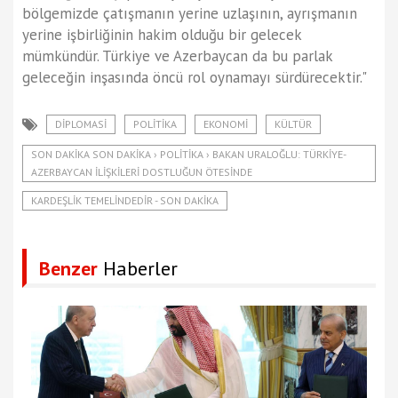
bölgemizde çatışmanın yerine uzlaşının, ayrışmanın
yerine işbirliğinin hakim olduğu bir gelecek
mümkündür. Türkiye ve Azerbaycan da bu parlak
geleceğin inşasında öncü rol oynamayı sürdürecektir."
DIPLOMASI
POLITIKA
EKONOMI
KÜLTÜR
SON DAKIKA SON DAKIKA › POLITIKA › BAKAN URALOĞLU: TÜRKIYE-
AZERBAYCAN ILIŞKILERI DOSTLUĞUN ÖTESINDE
KARDEŞLIK TEMELINDEDIR - SON DAKIKA
Benzer
Haberler