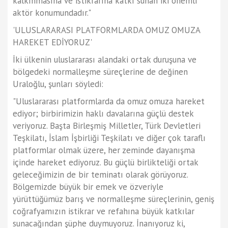
kalkınmasına ve istikrarına katkı sunan iki önemli
aktör konumundadır."
'ULUSLARARASI PLATFORMLARDA OMUZ OMUZA
HAREKET EDİYORUZ'
İki ülkenin uluslararası alandaki ortak duruşuna ve
bölgedeki normalleşme süreçlerine de değinen
Uraloğlu, şunları söyledi:
"Uluslararası platformlarda da omuz omuza hareket
ediyor; birbirimizin haklı davalarına güçlü destek
veriyoruz. Başta Birleşmiş Milletler, Türk Devletleri
Teşkilatı, İslam İşbirliği Teşkilatı ve diğer çok taraflı
platformlar olmak üzere, her zeminde dayanışma
içinde hareket ediyoruz. Bu güçlü birlikteliği ortak
geleceğimizin de bir teminatı olarak görüyoruz.
Bölgemizde büyük bir emek ve özveriyle
yürüttüğümüz barış ve normalleşme süreçlerinin, geniş
coğrafyamızın istikrar ve refahına büyük katkılar
sunacağından şüphe duymuyoruz. İnanıyoruz ki,