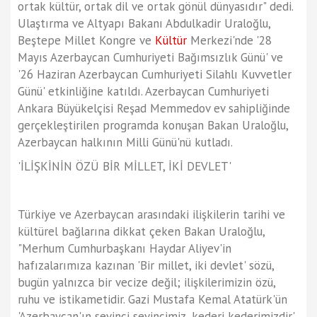
ortak kültür, ortak dil ve ortak gönül dünyasıdır" dedi.
Ulaştırma ve Altyapı Bakanı Abdulkadir Uraloğlu,
Beştepe Millet Kongre ve
Kültür
Merkezi'nde '28
Mayıs Azerbaycan Cumhuriyeti Bağımsızlık Günü' ve
'26 Haziran Azerbaycan Cumhuriyeti Silahlı Kuvvetler
Günü' etkinliğine katıldı. Azerbaycan Cumhuriyeti
Ankara Büyükelçisi Reşad Memmedov ev sahipliğinde
gerçekleştirilen programda konuşan Bakan Uraloğlu,
Azerbaycan halkının Milli Günü'nü kutladı.
'İLİŞKİNİN ÖZÜ BİR MİLLET, İKİ DEVLET'
Türkiye ve Azerbaycan arasındaki ilişkilerin tarihi ve
kültürel bağlarına dikkat çeken Bakan Uraloğlu,
"Merhum Cumhurbaşkanı Haydar Aliyev'in
hafızalarımıza kazınan 'Bir millet, iki devlet' sözü,
bugün yalnızca bir vecize değil; ilişkilerimizin özü,
ruhu ve istikametidir. Gazi Mustafa Kemal Atatürk'ün
'Azerbaycan'ın sevinci sevincimiz, kederi kederimizdir'