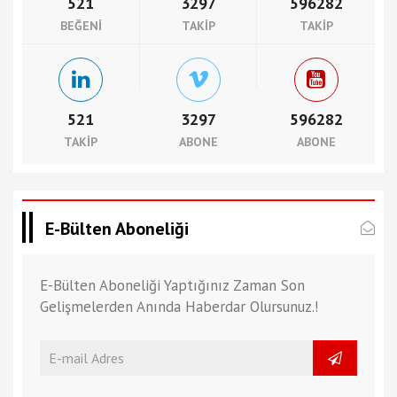
521
3297
596282
BEĞENI
TAKIP
TAKIP
521
3297
596282
TAKIP
ABONE
ABONE
E-Bülten Aboneliği
E-Bülten Aboneliği Yaptığınız Zaman Son
Gelişmelerden Anında Haberdar Olursunuz.!