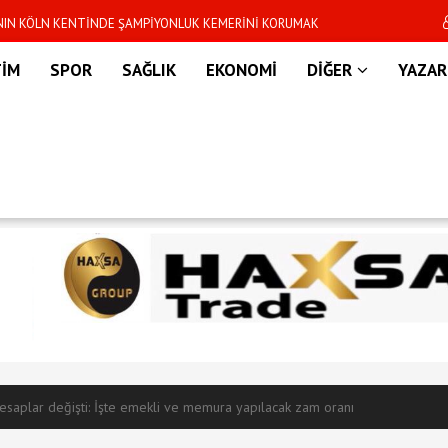
’NIN KÖLN KENTİNDE ŞAMPİYONLUK KEMERİNİ KORUMAK
Dünya Kupası sonras
R
TİM
SPOR
SAĞLIK
EKONOMİ
DİĞER
YAZAR
hesaplar değişti: İşte emekli ve memura yapılacak zam oranı