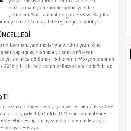
yükseltmesiyle birlikte memur ve emekli
maaşlarına ilişkin zam hesapları yeniden
şekillendi. Yeni tahminlere göre SSK ve Bağ-Kur
ın yüzde 17,4’e ulaşabileceği değerlendiriliyor.
ÜNCELLEDİ
h Karahan, yardımcılarıyla birlikte yılın ikinci
ahan, yaptığı açıklamada yıl sonu enflasyon
’de yıl sonunda görülmesi beklenen enflasyon oranının
ca 2026 yılı için belirlenen enflasyon ara hedefinin de
ŞTİ
ğı ocak-nisan dönemi enflasyon verilerine göre SSK ve
 zam oranı yüzde 14,64 oldu. TCMB’nin tahminlerine
çekleşebilmesi için mayıs-aralık dönemindeki aylık
e olması gerekiyor.