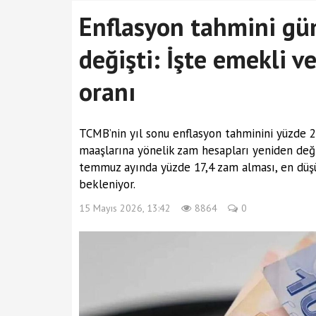
Enflasyon tahmini gün
değişti: İşte emekli 
oranı
TCMB’nin yıl sonu enflasyon tahminini yüzde 
maaşlarına yönelik zam hesapları yeniden deği
temmuz ayında yüzde 17,4 zam alması, en düşü
bekleniyor.
15 Mayıs 2026, 13:42
8864
0