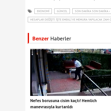
EKONOMI
GÜNCEL
SON DAKIKA SON DAKIKA ›
HESAPLAR DEĞIŞTI: İŞTE EMEKLI VE MEMURA YAPILACAK ZAM 
Benzer
Haberler
Nefes borusuna cisim kaçtı! Hemlich
manevrasıyla kurtarıldı