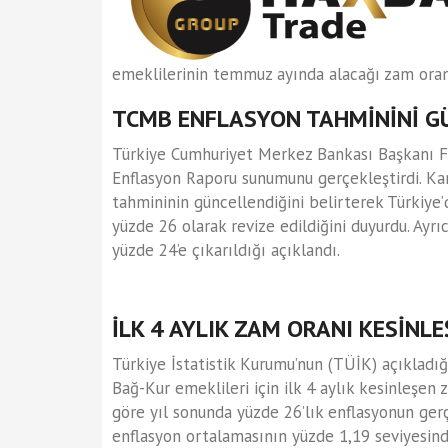
emeklilerinin temmuz ayında alacağı zam oranın
TCMB ENFLASYON TAHMİNİNİ G
Türkiye Cumhuriyet Merkez Bankası Başkanı Fati
Enflasyon Raporu sunumunu gerçekleştirdi. Kar
tahmininin güncellendiğini belirterek Türkiye
yüzde 26 olarak revize edildiğini duyurdu. Ayrı
yüzde 24’e çıkarıldığı açıklandı.
İLK 4 AYLIK ZAM ORANI KESİNLE
Türkiye İstatistik Kurumu’nun (TÜİK) açıkladı
Bağ-Kur emeklileri için ilk 4 aylık kesinleşen
göre yıl sonunda yüzde 26’lık enflasyonun ger
enflasyon ortalamasının yüzde 1,19 seviyesind