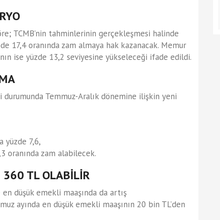
ARYO
re; TCMB’nin tahminlerinin gerçekleşmesi halinde
zde 17,4 oranında zam almaya hak kazanacak. Memur
ın ise yüzde 13,2 seviyesine yükseleceği ifade edildi.
AMA
si durumunda Temmuz-Aralık dönemine ilişkin yeni
a yüzde 7,6,
3 oranında zam alabilecek.
 360 TL OLABİLİR
 en düşük emekli maaşında da artış
muz ayında en düşük emekli maaşının 20 bin TL’den