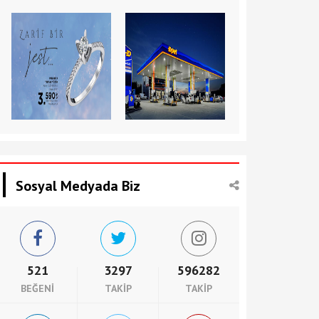
Sosyal Medyada Biz
521
3297
596282
BEĞENI
TAKIP
TAKIP