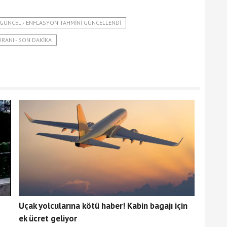
 GÜNCEL › ENFLASYON TAHMINI GÜNCELLENDI
ORANI - SON DAKIKA
Uçak yolcularına kötü haber! Kabin bagajı için
ek ücret geliyor