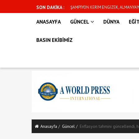
SON DAKİKA :
n yeni dönem başlıyor
ŞAMPİYON KERİM ENGİZEK, ALMANYA
İÇİN CUMARTESİ GÜNÜ KAFESE ÇIKIYO
ANASAYFA
GÜNCEL
DÜNYA
EĞİ
BASIN EKİBİMİZ
Anasayfa
Güncel
Enflasyon tahmini güncellendi, 