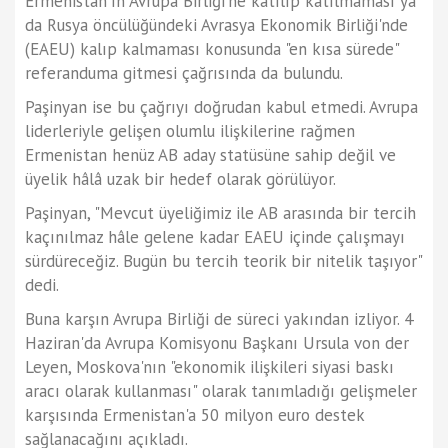
Ermenistan'ın Avrupa Birliği'ne katılıp katılmaması ya
da Rusya öncülüğündeki Avrasya Ekonomik Birliği'nde
(EAEU) kalıp kalmaması konusunda "en kısa sürede"
referanduma gitmesi çağrısında da bulundu.
Paşinyan ise bu çağrıyı doğrudan kabul etmedi. Avrupa
liderleriyle gelişen olumlu ilişkilerine rağmen
Ermenistan henüz AB aday statüsüne sahip değil ve
üyelik hâlâ uzak bir hedef olarak görülüyor.
Paşinyan, "Mevcut üyeliğimiz ile AB arasında bir tercih
kaçınılmaz hâle gelene kadar EAEU içinde çalışmayı
sürdüreceğiz. Bugün bu tercih teorik bir nitelik taşıyor"
dedi.
Buna karşın Avrupa Birliği de süreci yakından izliyor. 4
Haziran'da Avrupa Komisyonu Başkanı Ursula von der
Leyen, Moskova'nın "ekonomik ilişkileri siyasi baskı
aracı olarak kullanması" olarak tanımladığı gelişmeler
karşısında Ermenistan'a 50 milyon euro destek
sağlanacağını açıkladı.