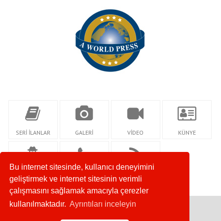
SERİ İLANLAR
GALERİ
VİDEO
KÜNYE
Bu internet sitesinde, kullanıcı deneyimini
YAZARLAR
İLETİŞİM
RSS
geliştirmek ve internet sitesinin verimli
çalışmasını sağlamak amacıyla çerezler
kullanılmaktadır.
Ayrıntıları inceleyin
Copyright © 2019