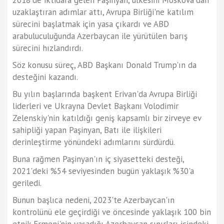
uzaklaştıran adımlar attı, Avrupa Birliği'ne katılım
sürecini başlatmak için yasa çıkardı ve ABD
arabuluculuğunda Azerbaycan ile yürütülen barış
sürecini hızlandırdı.
Söz konusu süreç, ABD Başkanı Donald Trump'ın da
desteğini kazandı.
Bu yılın başlarında başkent Erivan'da Avrupa Birliği
liderleri ve Ukrayna Devlet Başkanı Volodimir
Zelenskiy'nin katıldığı geniş kapsamlı bir zirveye ev
sahipliği yapan Paşinyan, Batı ile ilişkileri
derinleştirme yönündeki adımlarını sürdürdü.
Buna rağmen Paşinyan'ın iç siyasetteki desteği,
2021'deki %54 seviyesinden bugün yaklaşık %30'a
geriledi.
Bunun başlıca nedeni, 2023'te Azerbaycan'ın
kontrolünü ele geçirdiği ve öncesinde yaklaşık 100 bin
etnik Ermeni'nin yaşadığı Azerbaycan sınırları içindeki