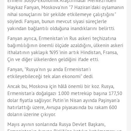
Ermeni Sosyo-Ekonomik Araştırmalar Merkezi'nden
Haykaz Fanyan, Moskova'nın "7 Haziran'daki oylamanın
nihai sonuçlarını bir şekilde etkilemeye çalıştığını"
söyledi. Fanyan, bunun mevcut siyasi süreçlerle
yakından bağlantılı olduğuna inandıklarını belirtti.
Fanyan ayrıca, Ermenistan'ın Rus askeri teçhizatına
bağımlılığının önemli ölçüde azaldığını, ülkenin askeri
ithalatının yaklaşık %95'inin artık Hindistan, Fransa,
Çin ve diğer ülkelerden geldiğini ifade etti.
Fanyan, "Rusya'nın şu anda Ermenistan'ı
etkileyebileceği tek alan ekonomi" dedi.
Ancak bu, Moskova için hâlâ önemli bir koz. Rusya,
Ermenistan'a doğalgazı 1.000 metreküp başına 177,50
dolar fiyatla sağlıyor. Putin'in Nisan ayında Paşinyan'a
hatırlattığı üzere, Avrupa piyasasında bu rakam 600
doların üzerine çıkıyor.
Mayıs ayının sonlarında Rusya Devlet Başkanı,