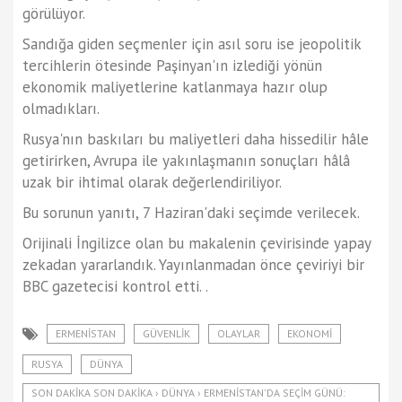
görülüyor.
Sandığa giden seçmenler için asıl soru ise jeopolitik
tercihlerin ötesinde Paşinyan'ın izlediği yönün
ekonomik maliyetlerine katlanmaya hazır olup
olmadıkları.
Rusya'nın baskıları bu maliyetleri daha hissedilir hâle
getirirken, Avrupa ile yakınlaşmanın sonuçları hâlâ
uzak bir ihtimal olarak değerlendiriliyor.
Bu sorunun yanıtı, 7 Haziran'daki seçimde verilecek.
Orijinali İngilizce olan bu makalenin çevirisinde yapay
zekadan yararlandık. Yayınlanmadan önce çeviriyi bir
BBC gazetecisi kontrol etti. .
ERMENISTAN
GÜVENLIK
OLAYLAR
EKONOMI
RUSYA
DÜNYA
SON DAKIKA SON DAKIKA › DÜNYA › ERMENISTAN'DA SEÇIM GÜNÜ: