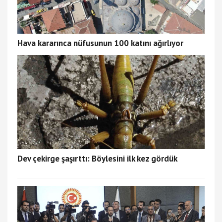
Hava kararınca nüfusunun 100 katını ağırlıyor
Dev çekirge şaşırttı: Böylesini ilk kez gördük