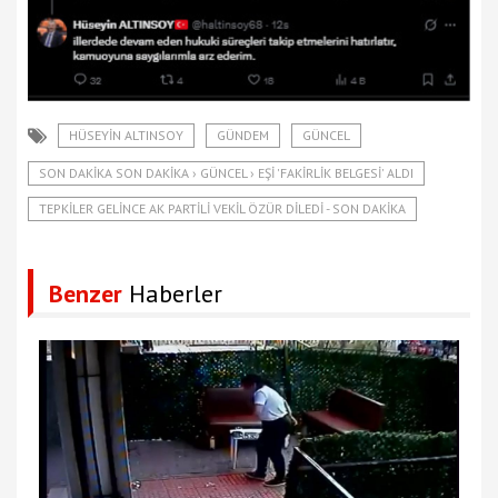
HÜSEYIN ALTINSOY
GÜNDEM
GÜNCEL
SON DAKIKA SON DAKIKA › GÜNCEL › EŞI 'FAKIRLIK BELGESI' ALDI
TEPKILER GELINCE AK PARTILI VEKIL ÖZÜR DILEDI - SON DAKIKA
Benzer
Haberler