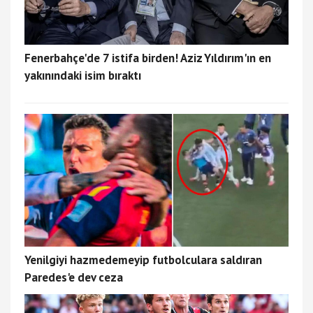
Fenerbahçe'de 7 istifa birden! Aziz Yıldırım'ın en
yakınındaki isim bıraktı
Yenilgiyi hazmedemeyip futbolculara saldıran
Paredes'e dev ceza