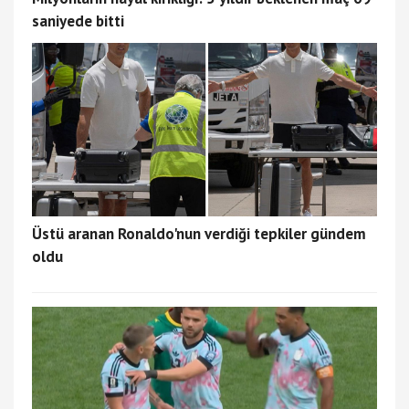
saniyede bitti
Üstü aranan Ronaldo'nun verdiği tepkiler gündem
oldu