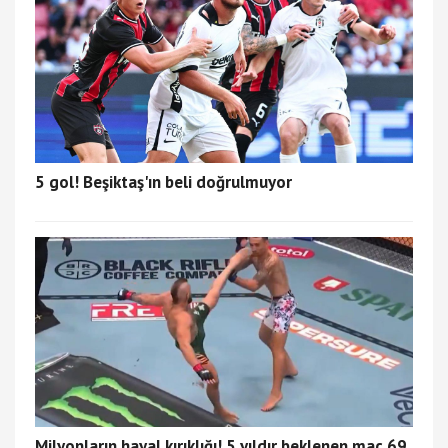
5 gol! Beşiktaş'ın beli doğrulmuyor
Milyonların hayal kırıklığı! 5 yıldır beklenen maç 69