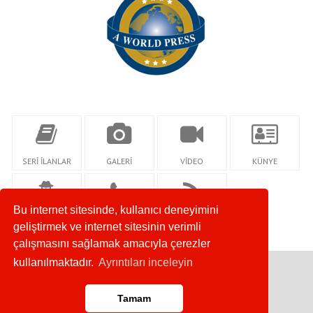
SERİ İLANLAR
GALERİ
VİDEO
KÜNYE
Bu internet sitesinde, kullanıcı deneyimini
YAZARLAR
İLETİŞİM
RSS
geliştirmek ve internet sitesinin verimli
çalışmasını sağlamak amacıyla çerezler
kullanılmaktadır.
Ayrıntıları inceleyin
Copyright © 2019
Tamam
Anasayfa
RSS
İletişim