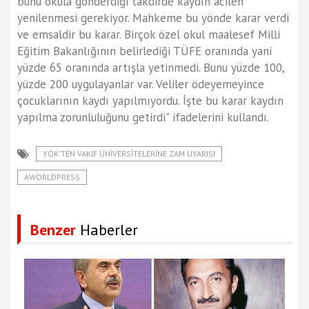
bunu okula gönderdiği takdirde kaydın acilen
yenilenmesi gerekiyor. Mahkeme bu yönde karar verdi
ve emsaldir bu karar. Birçok özel okul maalesef Milli
Eğitim Bakanlığının belirlediği TÜFE oranında yani
yüzde 65 oranında artışla yetinmedi. Bunu yüzde 100,
yüzde 200 uygulayanlar var. Veliler ödeyemeyince
çocuklarının kaydı yapılmıyordu. İşte bu karar kaydın
yapılma zorunluluğunu getirdi" ifadelerini kullandı.
YÖK'TEN VAKIF ÜNIVERSITELERINE ZAM UYARISI
AWORLDPRESS
Benzer
Haberler