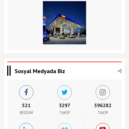
Sosyal Medyada Biz
521
3297
596282
BEĞENI
TAKIP
TAKIP