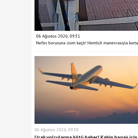
06 Ağustos 2026, 09:31
Nefes borusuna cisim kaçtı! Hemlich manevrasıyla kurtar
06 Ağustos 2026, 09:30
Uçak yolcularına kötü haber! Kabin bagajı için