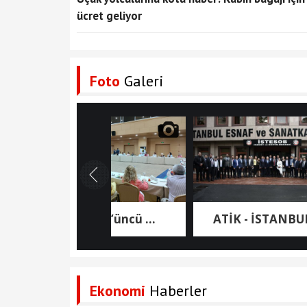
ücret geliyor
Foto
Galeri
ATİK 43’üncü ...
ATİK - İSTANBUL ...
Ekonomi
Haberler