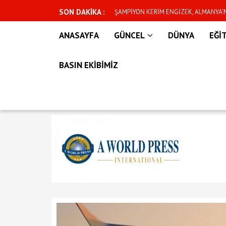
SON DAKİKA :
n yeni dönem başlıyor
ŞAMPİYON KERİM ENGİZEK, ALMANYA
İÇİN CUMARTESİ GÜNÜ KAFESE ÇIKIYO
ANASAYFA
GÜNCEL
DÜNYA
EĞİ
BASIN EKİBİMİZ