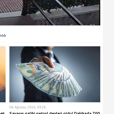
ıldı
06 Ağustos 2026, 09:28
 ek
Savaşın galibi petrol devleri oldu! Dakikada 700