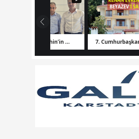
Aziz Şahin’in ...
7. Cumhurbaşkanı ...