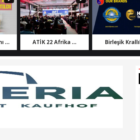
ATİK 22 Afrika ...
Birleşik Krallık ...