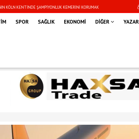
’NIN KÖLN KENTİNDE ŞAMPİYONLUK KEMERİNİ KORUMAK
Dünya Kupası sonras
R
TİM
SPOR
SAĞLIK
EKONOMİ
DİĞER
YAZAR