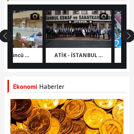
3’üncü ...
ATİK - İSTANBUL ...
Nashir
Ekonomi
Haberler