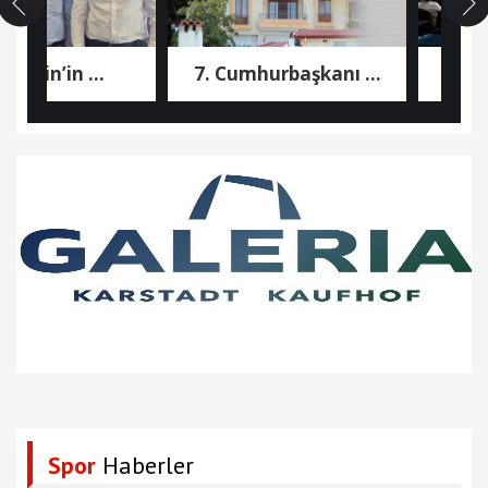
hin’in ...
7. Cumhurbaşkanı ...
ATİK 2
Spor
Haberler