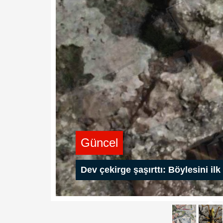
Güncel
Dev çekirge şaşırttı: Böylesini il