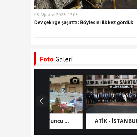
08 Ağustos 2026, 12:03
Dev çekirge şaşırttı: Böylesini ilk kez gördük
Foto
Galeri
ATİK 43’üncü ...
ATİK - İSTANBUL ...