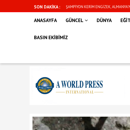
SON DAKİKA :
n yeni dönem başlıyor
ŞAMPİYON KERİM ENGİZEK, ALMANYA
İÇİN CUMARTESİ GÜNÜ KAFESE ÇIKIYO
ANASAYFA
GÜNCEL
DÜNYA
EĞİ
BASIN EKİBİMİZ