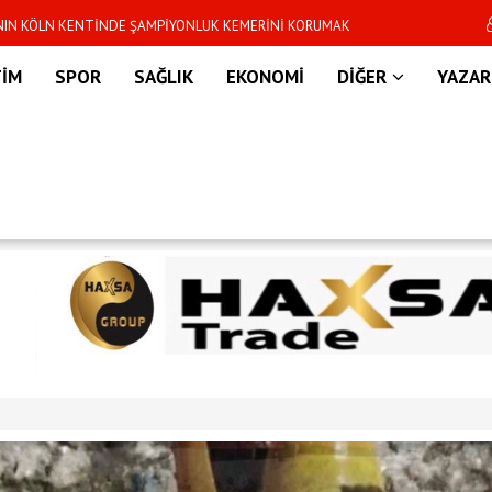
’NIN KÖLN KENTİNDE ŞAMPİYONLUK KEMERİNİ KORUMAK
Dünya Kupası sonras
R
TİM
SPOR
SAĞLIK
EKONOMİ
DİĞER
YAZAR