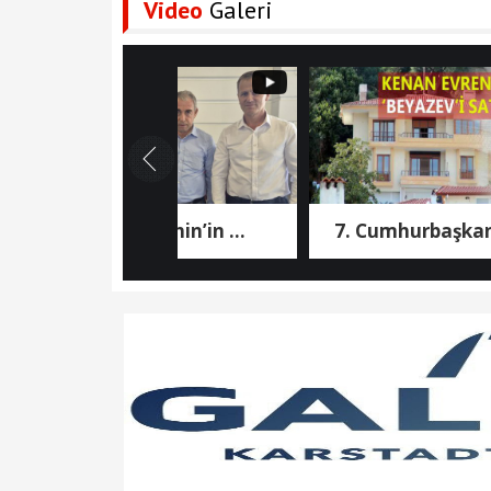
Video
Galeri
Aziz Şahin’in ...
7. Cumhurbaşkanı ...