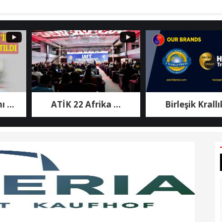
ATİK 22 Afrika ...
Birleşik Krallık ...