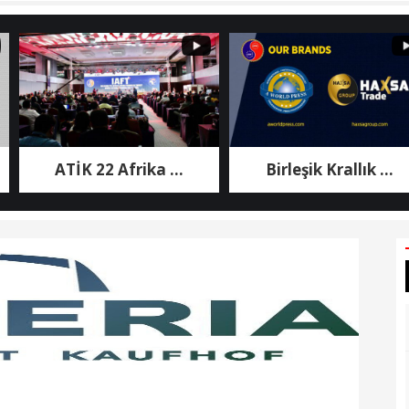
ATİK 22 Afrika ...
Birleşik Krallık ...