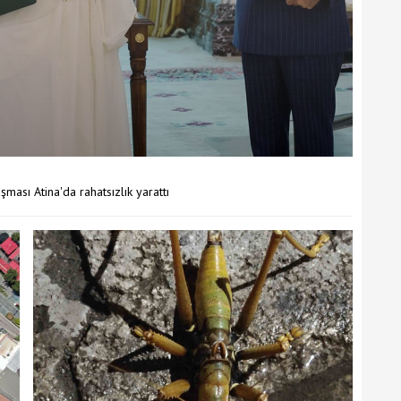
şması Atina'da rahatsızlık yarattı