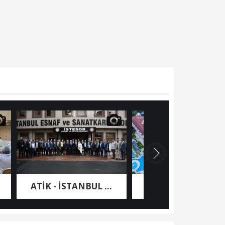
ATİK - İSTANBUL ...
Nashira Resort ...