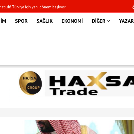
’NIN KÖLN KENTİNDE ŞAMPİYONLUK KEMERİNİ KORUMAK
Dünya Kupası sonras
R
TİM
SPOR
SAĞLIK
EKONOMİ
DİĞER
YAZAR