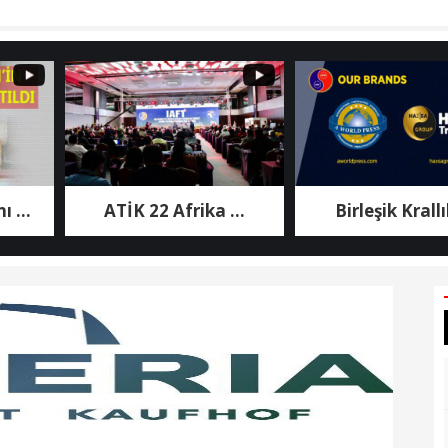
ATİK 22 Afrika ...
Birleşik Krallık ...