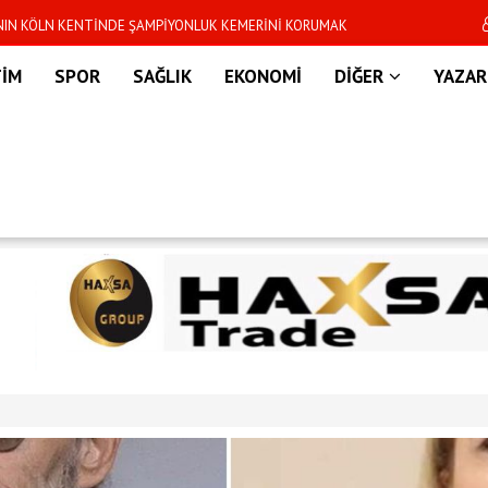
’NIN KÖLN KENTİNDE ŞAMPİYONLUK KEMERİNİ KORUMAK
Dünya Kupası sonras
R
TİM
SPOR
SAĞLIK
EKONOMİ
DİĞER
YAZAR