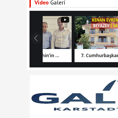
Video
Galeri
Aziz Şahin’in ...
7. Cumhurbaşkanı ...