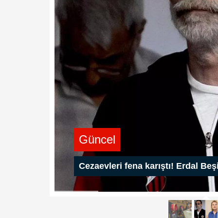
Güncel
Cezaevleri fena karıştı! Erdal B