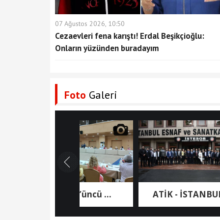
07 Ağustos 2026, 10:50
Cezaevleri fena karıştı! Erdal Beşikçioğlu:
Onların yüzünden buradayım
Foto
Galeri
ATİK 43’üncü ...
ATİK - İSTANBUL ...