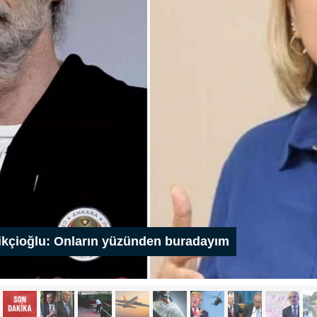
eşikçioğlu: Onların yüzünden buradayım