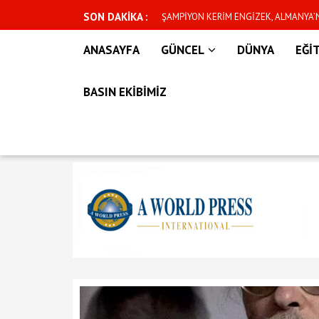
SON DAKİKA :
n yeni dönem başlıyor
ŞAMPİYON KERİM ENGİZEK, ALMANYA
İÇİN CUMARTESİ GÜNÜ KAFESE ÇIKIYO
ANASAYFA
GÜNCEL
DÜNYA
EĞİ
BASIN EKİBİMİZ