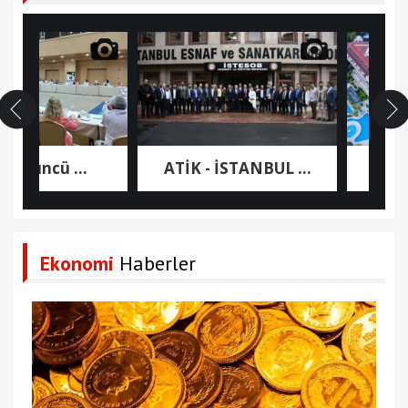
’üncü ...
ATİK - İSTANBUL ...
Nashir
Ekonomi
Haberler