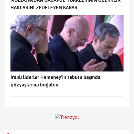
MOLDOVA’DAN GAGAVUZ TÜRKLERİNİN ÖZERKLİK
HAKLARINI ZEDELEYEN KARAR
İranlı liderler Hamaney’in tabutu başında
gözyaşlarına boğuldu