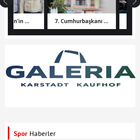
hin’in ...
7. Cumhurbaşkanı ...
ATİK 2
Spor
Haberler