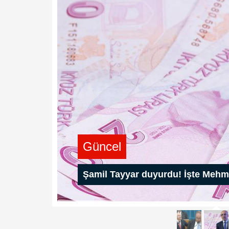
Güncel
Şamil Tayyar duyurdu! İşte Mehme