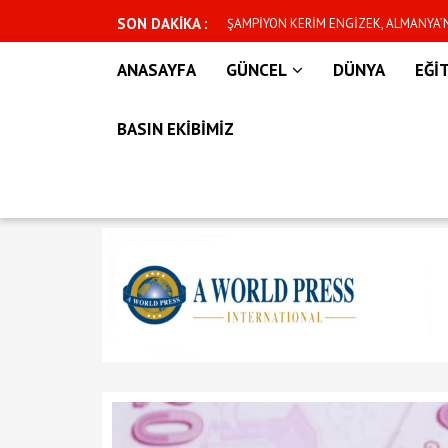
SON DAKİKA :
DE ŞAMPİYONLUK KEMERİNİ KORUMAK
Dünya Kupası sonrası bomba iddia! Mill
ANASAYFA
GÜNCEL
DÜNYA
EĞİ
BASIN EKİBİMİZ