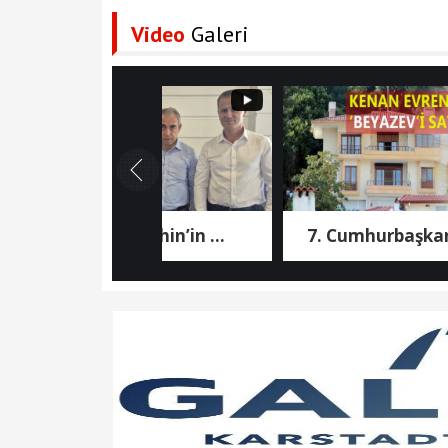
Video
Galeri
Aziz Şahin’in ...
7. Cumhurbaşkanı ...