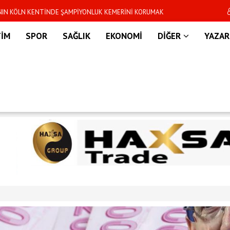
i Takım'da Hakan-Orkun krizi
ABD: İran, nükleer k
TİM
SPOR
SAĞLIK
EKONOMİ
DİĞER
YAZAR