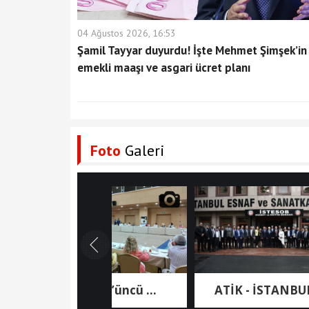
04 Ağustos 2026, 16:53
Şamil Tayyar duyurdu! İşte Mehmet Şimşek’in
emekli maaşı ve asgari ücret planı
Foto
Galeri
ATİK 43’üncü ...
ATİK - İSTANBUL ...