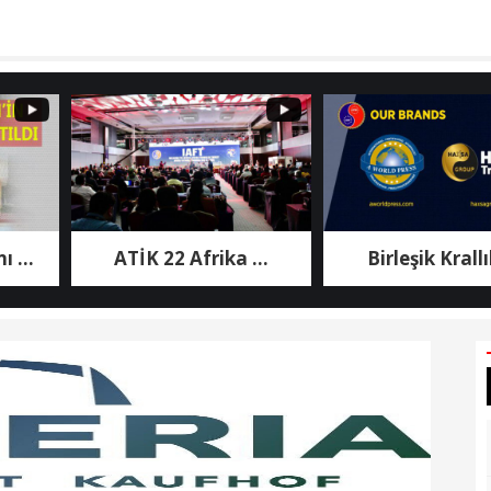
ATİK 22 Afrika ...
Birleşik Krallık ...